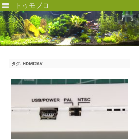
トゥモブロ
Skip
to
content
タグ:
HDMI2AV