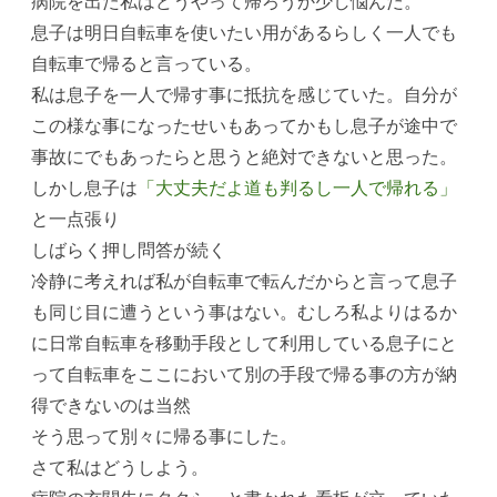
病院を出た私はどうやって帰ろうか少し悩んだ。
息子は明日自転車を使いたい用があるらしく一人でも
自転車で帰ると言っている。
私は息子を一人で帰す事に抵抗を感じていた。自分が
この様な事になったせいもあってかもし息子が途中で
事故にでもあったらと思うと絶対できないと思った。
しかし息子は
「大丈夫だよ道も判るし一人で帰れる」
と一点張り
しばらく押し問答が続く
冷静に考えれば私が自転車で転んだからと言って息子
も同じ目に遭うという事はない。むしろ私よりはるか
に日常自転車を移動手段として利用している息子にと
って自転車をここにおいて別の手段で帰る事の方が納
得できないのは当然
そう思って別々に帰る事にした。
さて私はどうしよう。