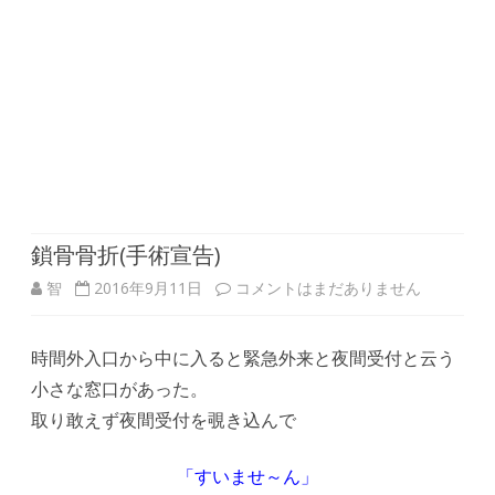
鎖骨骨折(手術宣告)
鎖
智
2016年9月11日
コメントはまだありません
骨
時間外入口から中に入ると緊急外来と夜間受付と云う
骨
小さな窓口があった。
折
取り敢えず夜間受付を覗き込んで
(手
「すいませ～ん」
術