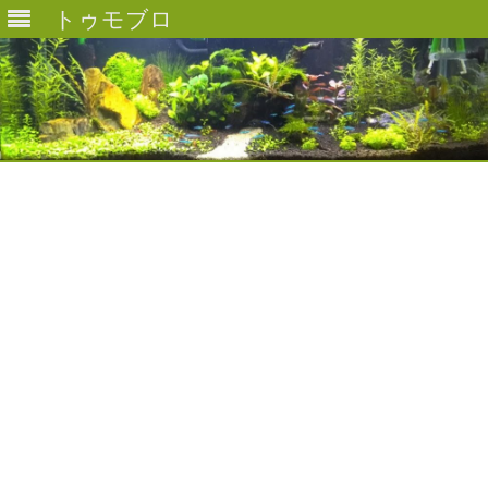
トゥモブロ
Skip
to
content