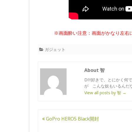
※画面酔い注意：画面がかなり左右
ガジェット
About 智
DIY好きで、とにかく何
が こんな奴もいるんだ
View all posts by 智
→
投
GoPro HERO5 Black開封
稿