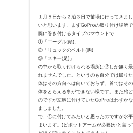
HERO5
１月５日から２泊３日で苗場に行ってきまし
Black
いと思います。まずGoProの取り付け場
ス
腕に巻き付けるタイプのマウントで
キ
①「ゴーグル(頭)」
②「リュックのベルト(胸)」
ー
③「スキー(足)」
撮
の中から取り付けられる場所は②しか無く最
影
れませんでした。というのも自分では撮りた
へ
体はその方向へは向いておらず、首ではその
体をとらえる事ができない様です。また殆ど
の
のですが左胸に付けていたGoProはわず
ましました。
で、①に付けてみたいと思ったのですが水平
まいます。(ピボットアームが必要)かと言