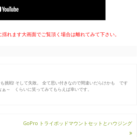
に揺れます大画面でご覧頂く場合は離れてみて下さい。
でも挑戦! そして失敗。 全て思い付きなので間違いだらけかも です
なぁ～ くらいに笑ってみてもらえば幸いです。
GoPro トライポッドマウントセットとハウジング