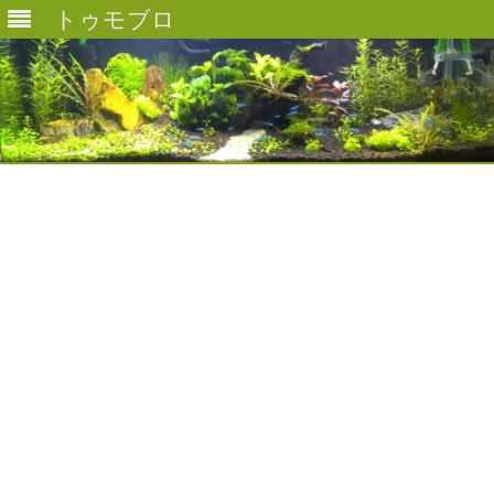
トゥモブロ
Skip
to
content