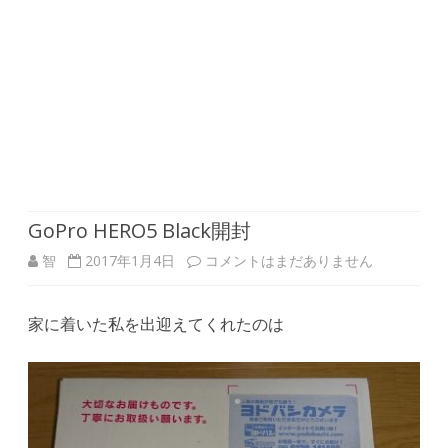
GoPro HERO5 Black開封
GoPro
智
2017年1月4日
コメントはまだありません
HERO5
家に着いた私を出迎えてくれたのは
Black
開
封
へ