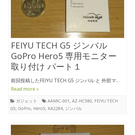
FEIYU TECH G5 ジンバル
GoPro Hero5 専用モニター
取り付け パート１
前回投稿したFEIYU TECH G5 ジンバル と 外部マ…
Read more »
ガジェット
AAMIC-001
,
AZ-HC580
,
FEIYU TECH
G5
,
GoPro
,
Hero5
,
KA2284
,
ジンバル