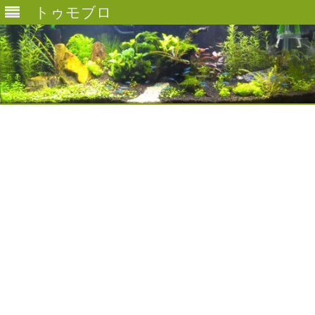
トゥモブロ
Skip
to
content