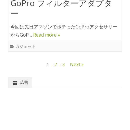
GoPro フィルターアダプタ
ー
今回は先日アマゾンでポチったGoProアクセサリー
からGoP…
Read more »
ガジェット
投
1
2
3
Next »
稿
ナ
広告
ビ
ゲ
ー
シ
ョ